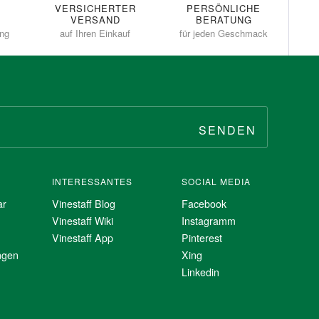
VERSICHERTER
PERSÖNLICHE
VERSAND
BERATUNG
ung
auf Ihren Einkauf
für jeden Geschmack
SENDEN
INTERESSANTES
SOCIAL MEDIA
ar
Vinestaff Blog
Facebook
Vinestaff Wiki
Instagramm
Vinestaff App
Pinterest
ngen
Xing
Linkedin