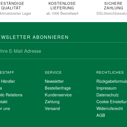
BESTÄNDIGE
KOSTENLOSE
SICHERE
QUALITÄT
LIEFERUNG
ZAHLUNG
klimatisierter Lager
ab 100€ Bestellwert
SSL-Verschlüssel
EWSLETTER ABONNIEREN
NESTAFF
SERVICE
RECHTLICHES
 Händler
Newsletter
Rückgabeformul
s
Bestellanfrage
Impressum
lic Relations
Kundenservice
Datenschutz
takt
Zahlung
Cookie Einstellu
r uns
Versand
Widerrufsrecht
AGB