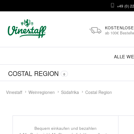
+49 (0) 2
KOSTENLOSE
ab 100€ Bestellw
ALLE WE
COSTAL REGION
0
Vinestaff
Weinregionen
Südafrika
Costal Region
Bequem einkaufen und bezahlen