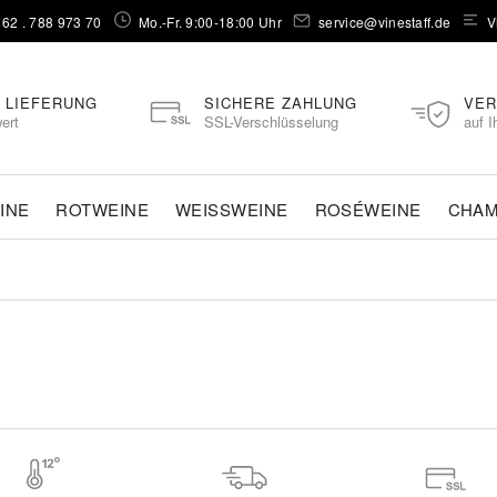
262 . 788 973 70⁠
Mo.-Fr. 9:00-18:00 Uhr
service@vinestaff.de
V
 LIEFERUNG
SICHERE ZAHLUNG
VER
ert
SSL-Verschlüsselung
auf I
INE
ROTWEINE
WEISSWEINE
ROSÉWEINE
CHA