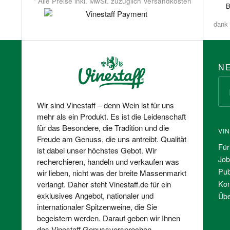
* Alle Preise inkl. MwSt. zuzüglich Versandkosten
dank 
N
Wir sind Vinestaff – denn Wein ist für uns
mehr als ein Produkt. Es ist die Leidenschaft
für das Besondere, die Tradition und die
VI
Freude am Genuss, die uns antreibt. Qualität
Für
ist dabei unser höchstes Gebot. Wir
Job
recherchieren, handeln und verkaufen was
Pub
wir lieben, nicht was der breite Massenmarkt
Kon
verlangt. Daher steht Vinestaff.de für ein
exklusives Angebot, nationaler und
Übe
internationaler Spitzenweine, die Sie
begeistern werden. Darauf geben wir Ihnen
das Vinestaff Genussversprechen.