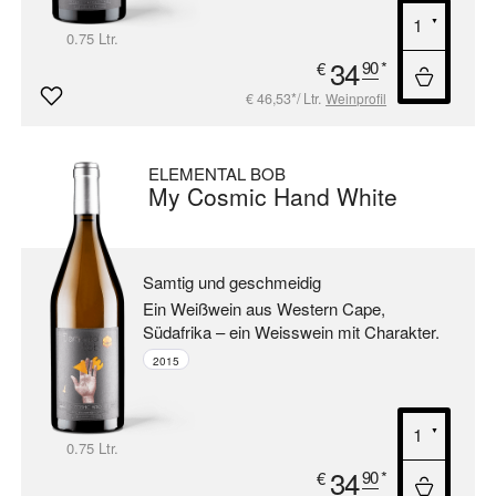
0.75 Ltr.
34
90
*
€
€ 46,53*/ Ltr.
Weinprofil
ELEMENTAL BOB
My Cosmic Hand White
Samtig und geschmeidig
Ein Weißwein aus Western Cape,
Südafrika –
ein Weisswein mit Charakter.
2015
0.75 Ltr.
34
90
*
€