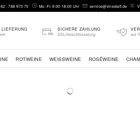
262 . 788 973 70⁠
Mo.-Fr. 9:00-18:00 Uhr
service@vinestaff.de
V
 LIEFERUNG
SICHERE ZAHLUNG
VER
ert
SSL-Verschlüsselung
auf I
INE
ROTWEINE
WEISSWEINE
ROSÉWEINE
CHA