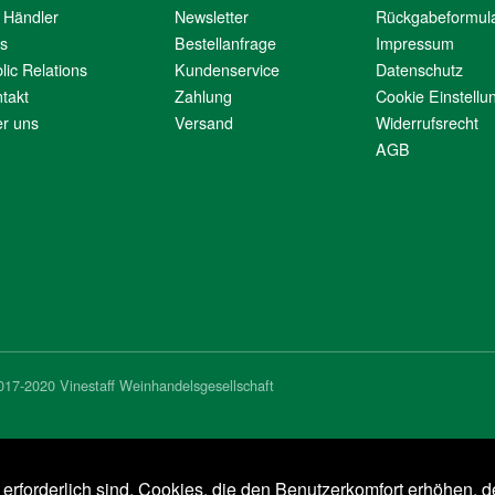
 Händler
Newsletter
Rückgabeformul
s
Bestellanfrage
Impressum
lic Relations
Kundenservice
Datenschutz
takt
Zahlung
Cookie Einstellu
r uns
Versand
Widerrufsrecht
AGB
017-2020 Vinestaff Weinhandelsgesellschaft
e erforderlich sind. Cookies, die den Benutzerkomfort erhöhen, d