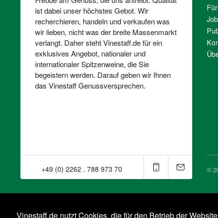
Für
ist dabei unser höchstes Gebot. Wir
Job
recherchieren, handeln und verkaufen was
Pub
wir lieben, nicht was der breite Massenmarkt
Kon
verlangt. Daher steht Vinestaff.de für ein
exklusives Angebot, nationaler und
Übe
internationaler Spitzenweine, die Sie
begeistern werden. Darauf geben wir Ihnen
das Vinestaff Genussversprechen.
+49 (0) 2262 . 788 973 70⁠
© 2
Vinestaff.de nutzt Cookies, die für den Betrieb der Websit