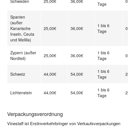
Schweden
25,00€
36,00€
0
Tage
Spanien
(außer
1 bis 6
Kanarische
25,00€
36,00€
0
Tage
Inseln, Ceuta
und Melilla)
Zypern (außer
1 bis 6
25,00€
36,00€
0
Nordteil)
Tage
1 bis 6
Schweiz
44,00€
54,00€
2
Tage
1 bis 6
Lichtenstein
44,00€
54,00€
2
Tage
Verpackungsverordnung
Vinestaff ist Erstinverkehrbringer von Verkaufsverpackungen