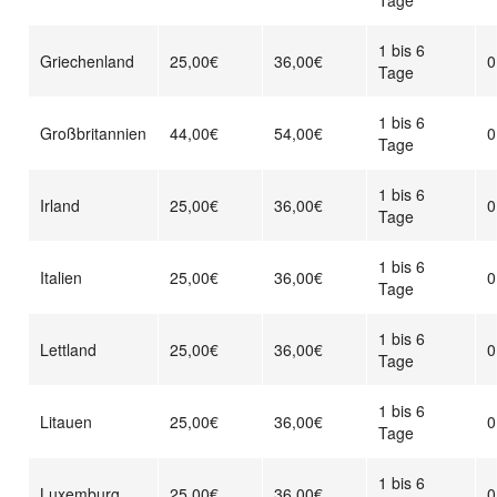
Tage
1 bis 6
Griechenland
25,00€
36,00€
0
Tage
1 bis 6
Großbritannien
44,00€
54,00€
0
Tage
1 bis 6
Irland
25,00€
36,00€
0
Tage
1 bis 6
Italien
25,00€
36,00€
0
Tage
1 bis 6
Lettland
25,00€
36,00€
0
Tage
1 bis 6
Litauen
25,00€
36,00€
0
Tage
1 bis 6
Luxemburg
25,00€
36,00€
0