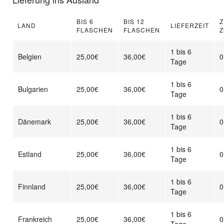
BIS 6
BIS 12
Z
LAND
LIEFERZEIT
FLASCHEN
FLASCHEN
Z
1 bis 6
Belgien
25,00€
36,00€
0
Tage
1 bis 6
Bulgarien
25,00€
36,00€
0
Tage
1 bis 6
Dänemark
25,00€
36,00€
0
Tage
1 bis 6
Estland
25,00€
36,00€
0
Tage
1 bis 6
Finnland
25,00€
36,00€
0
Tage
1 bis 6
Frankreich
25,00€
36,00€
0