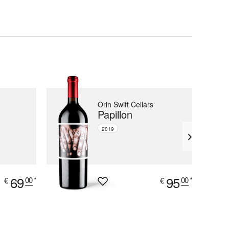
Orin Swift Cellars
Papillon
2019
69
95
00
*
00
*
€
€