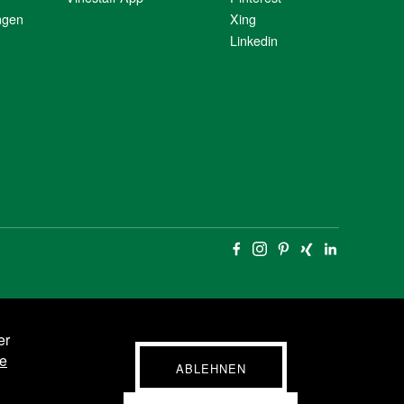
ngen
Xing
Linkedin
er
e
ABLEHNEN