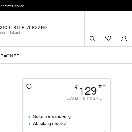
inestaff Service
SICHERTER VERSAND
hren Einkauf
MPAGNER
129
90
*
€
0.75 Ltr., € 173.2*/ Ltr.
Sofort versandfertig
Abholung möglich