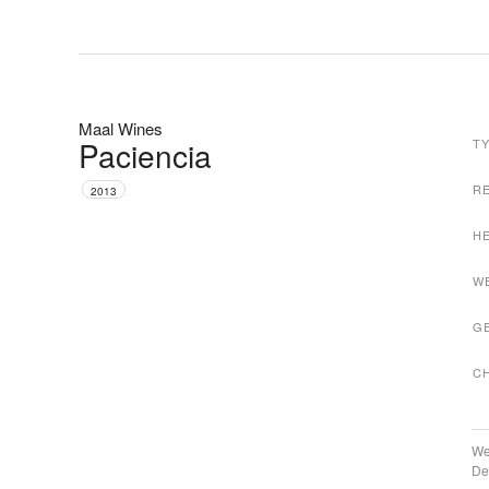
Maal Wines
Paciencia
T
R
2013
H
W
G
C
We
De