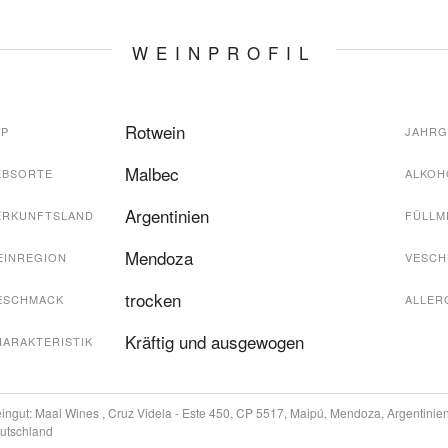
WEINPROFIL
Rotwein
YP
JAHR
Malbec
EBSORTE
ALKOH
Argentinien
ERKUNFTSLAND
FÜLLM
Mendoza
EINREGION
VESCH
trocken
ESCHMACK
ALLER
Kräftig und ausgewogen
HARAKTERISTIK
ingut:
Maal Wines , Cruz Videla - Este 450, CP 5517, Maipú, Mendoza, Argentinie
utschland