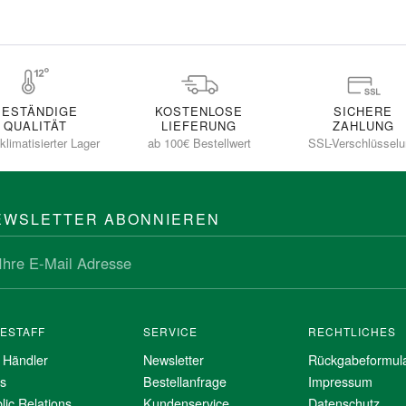
BESTÄNDIGE
KOSTENLOSE
SICHERE
QUALITÄT
LIEFERUNG
ZAHLUNG
klimatisierter Lager
ab 100€ Bestellwert
SSL-Verschlüssel
EWSLETTER ABONNIEREN
NESTAFF
SERVICE
RECHTLICHES
 Händler
Newsletter
Rückgabeformul
s
Bestellanfrage
Impressum
lic Relations
Kundenservice
Datenschutz