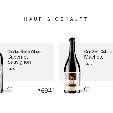
HÄUFIG GEKAUFT
Charles Smith Wines
Orin Swift Cellars
Cabernet
Machete
Sauvignon
2019
2008
69
90
*
€