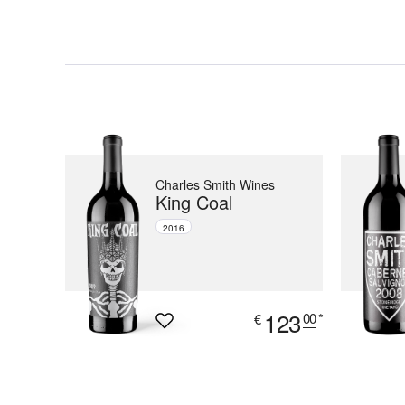
Charles Smith Wines
King Coal
2016
123
00
*
€