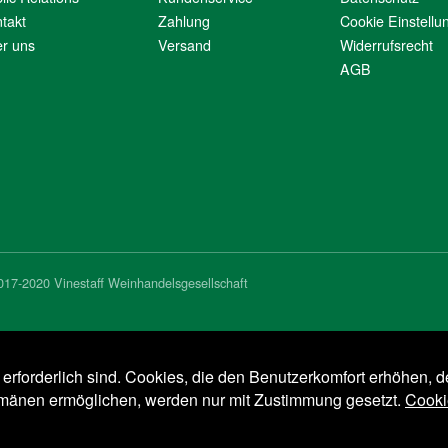
takt
Zahlung
Cookie Einstellu
r uns
Versand
Widerrufsrecht
AGB
017-2020 Vinestaff Weinhandelsgesellschaft
e erforderlich sind. Cookies, die den Benutzerkomfort erhöhen, d
omänen ermöglichen, werden nur mit Zustimmung gesetzt.
Cooki