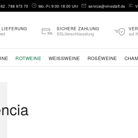
262 . 788 973 70⁠
Mo.-Fr. 9:00-18:00 Uhr
service@vinestaff.de
V
 LIEFERUNG
SICHERE ZAHLUNG
VER
ert
SSL-Verschlüsselung
auf I
INE
ROTWEINE
WEISSWEINE
ROSÉWEINE
CHA
encia