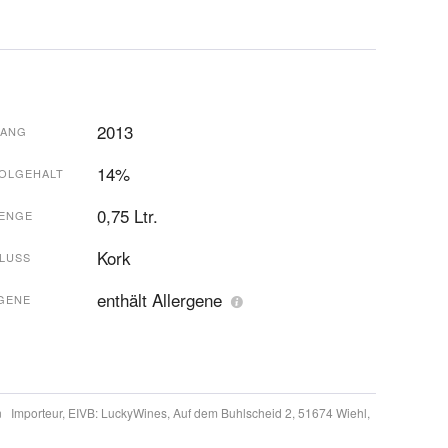
2013
GANG
14%
OLGEHALT
0,75 Ltr.
ENGE
Kork
LUSS
enthält Allergene
GENE
n
Importeur, EIVB:
LuckyWines, Auf dem Buhlscheid 2, 51674 Wiehl,