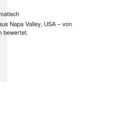
matisch
aus Napa Valley, USA –
von
h bewertet.