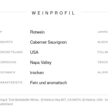
WEINPROFIL
Rotwein
YP
JAHR
Cabernet Sauvignon
EBSORTE
ALKOH
USA
ERKUNFTSLAND
FÜLLM
Napa Valley
EINREGION
VESCH
trocken
ESCHMACK
ALLER
Fein und aromatisch
HARAKTERISTIK
ingut:
Tuck Beckstoffer Wines , St Helena Hwy 807, CA 94574, St Helena, USA
Im
utschland