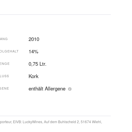
2010
GANG
14%
OLGEHALT
0,75 Ltr.
ENGE
Kork
LUSS
enthält Allergene
GENE
porteur, EIVB:
LuckyWines, Auf dem Buhlscheid 2, 51674 Wiehl,