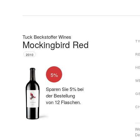
Tuck Beckstoffer Wines
Mockingbird Red
T
R
2010
H
5%
W
Sparen Sie 5% bei
G
der Bestellung
von 12 Flaschen.
C
We
De