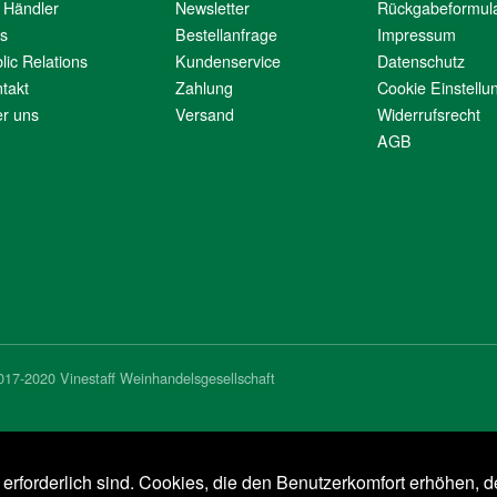
 Händler
Newsletter
Rückgabeformul
s
Bestellanfrage
Impressum
lic Relations
Kundenservice
Datenschutz
takt
Zahlung
Cookie Einstellu
r uns
Versand
Widerrufsrecht
AGB
017-2020 Vinestaff Weinhandelsgesellschaft
e erforderlich sind. Cookies, die den Benutzerkomfort erhöhen, d