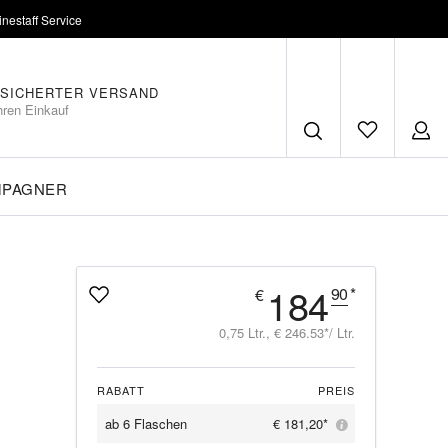
inestaff Service
SICHERTER VERSAND
hren Einkauf
MPAGNER
184
90
*
€
0,75 Ltr., € 246.53*/ Ltr.
RABATT
PREIS
ab
6 Flaschen
€ 181,20*