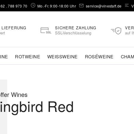
262 . 788 973 70⁠
Mo.-Fr. 9:00-18:00 Uhr
service@vinestaff.de
V
 LIEFERUNG
SICHERE ZAHLUNG
VER
ert
SSL-Verschlüsselung
auf I
INE
ROTWEINE
WEISSWEINE
ROSÉWEINE
CHA
ffer Wines
ingbird Red