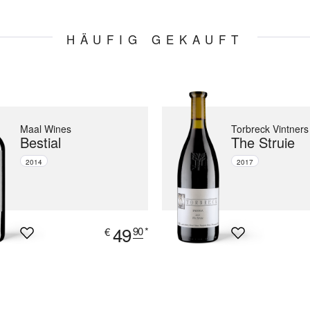
HÄUFIG GEKAUFT
Maal Wines
Torbreck Vintners
Bestial
The Struie
2014
2017
49
90
*
€