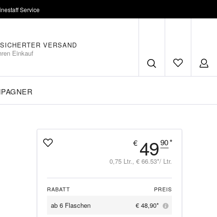
inestaff Service
SICHERTER VERSAND
hren Einkauf
MPAGNER
49
90
*
€
0,75 Ltr., € 66.53*/ Ltr.
RABATT
PREIS
ab
6 Flaschen
€ 48,90*