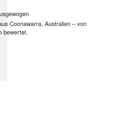
 ausgewogen
aus Coonawarra, Australien –
von
h bewertet.