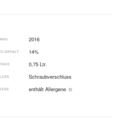
2016
GANG
14%
OLGEHALT
0,75 Ltr.
ENGE
Schraubverschluss
LUSS
enthält Allergene
GENE