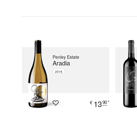
Penley Estate
Aradia
2016
13
90
*
€