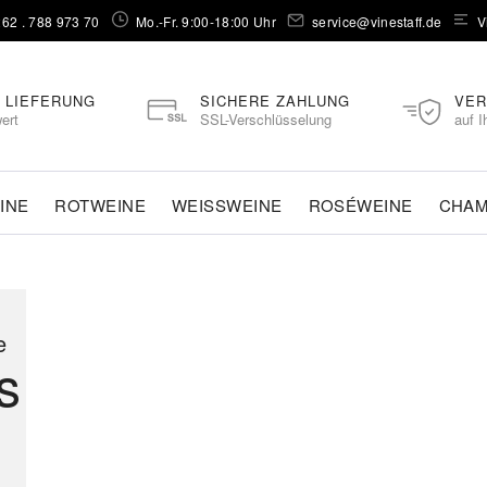
262 . 788 973 70⁠
Mo.-Fr. 9:00-18:00 Uhr
service@vinestaff.de
V
 LIEFERUNG
SICHERE ZAHLUNG
VER
ert
SSL-Verschlüsselung
auf I
INE
ROTWEINE
WEISSWEINE
ROSÉWEINE
CHA
e
s