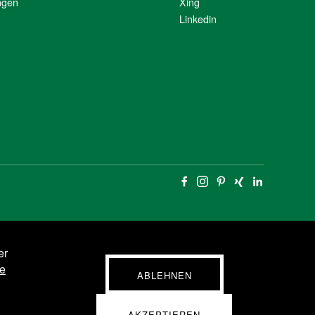
ngen
Xing
Linkedin
er
e
ABLEHNEN
AKZEPTIEREN