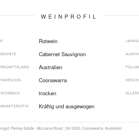
WEINPROFIL
Rotwein
YP
JAHR
Cabernet Sauvignon
EBSORTE
ALKOH
Australien
ERKUNFTSLAND
FÜLLM
Coonawarra
EINREGION
VESCH
trocken
ESCHMACK
ALLER
Kräftig und ausgewogen
HARAKTERISTIK
ingut:
Penley Estate , McLeans Road , SA 5263, Coonawarra, Australien