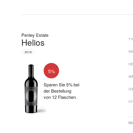
Penley Estate
Helios
T
R
2016
H
5%
W
Sparen Sie 5% bei
G
der Bestellung
von 12 Flaschen.
C
We