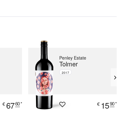
Penley Estate
Tolmer
2017
67
15
60
*
90
*
€
€