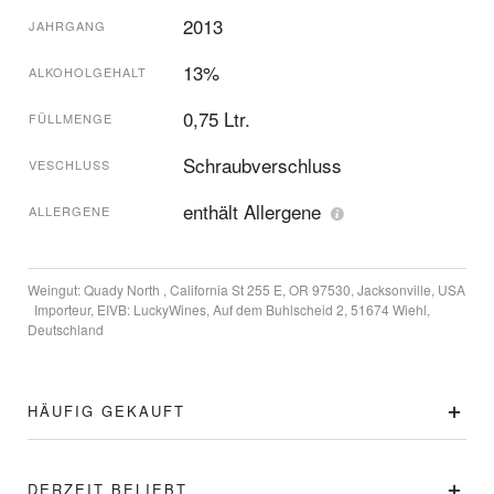
2013
JAHRGANG
13%
ALKOHOLGEHALT
0,75 Ltr.
FÜLLMENGE
Schraubverschluss
VESCHLUSS
enthält Allergene
ALLERGENE
Weingut:
Quady North , California St 255 E, OR 97530, Jacksonville, USA
Importeur, EIVB:
LuckyWines, Auf dem Buhlscheid 2, 51674 Wiehl,
Deutschland
HÄUFIG GEKAUFT
DERZEIT BELIEBT