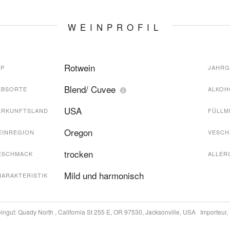
WEINPROFIL
Rotwein
YP
JAHR
Blend/ Cuvee
EBSORTE
ALKOH
USA
ERKUNFTSLAND
FÜLLM
Oregon
EINREGION
VESCH
trocken
ESCHMACK
ALLER
Mild und harmonisch
HARAKTERISTIK
ingut:
Quady North , California St 255 E, OR 97530, Jacksonville, USA
Importeur,