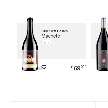
Orin Swift Cellars
Machete
2019
69
00
*
€