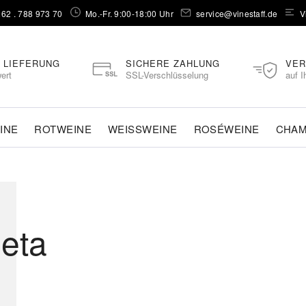
262 . 788 973 70⁠
Mo.-Fr. 9:00-18:00 Uhr
service@vinestaff.de
V
 LIEFERUNG
SICHERE ZAHLUNG
VER
ert
SSL-Verschlüsselung
auf I
INE
ROTWEINE
WEISSWEINE
ROSÉWEINE
CHA
leta