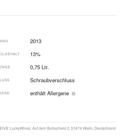
2013
GANG
13%
OLGEHALT
0,75 Ltr.
ENGE
Schraubverschluss
LUSS
enthält Allergene
GENE
 EIVB:
LuckyWines, Auf dem Buhlscheid 2, 51674 Wiehl, Deutschland