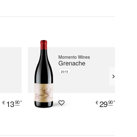
Momento Wines
Grenache
2015
13
29
90
*
90
*
€
€