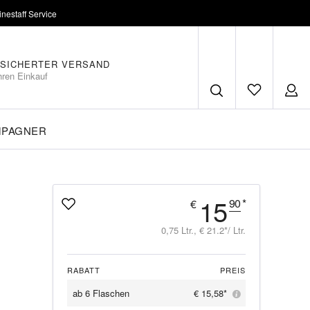
inestaff Service
SICHERTER VERSAND
hren Einkauf
MPAGNER
15
90
*
€
0,75 Ltr., € 21.2*/ Ltr.
RABATT
PREIS
ab
6 Flaschen
€ 15,58*