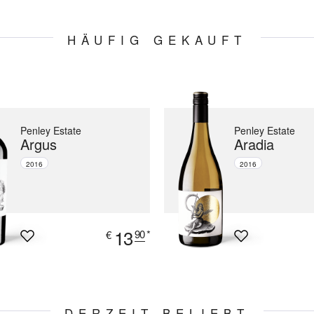
HÄUFIG GEKAUFT
Penley Estate
Penley Estate
Argus
Aradia
2016
2016
13
90
*
€
DERZEIT BELIEBT