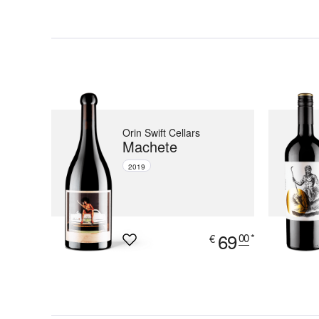
Orin Swift Cellars
Machete
2019
69
00
*
€