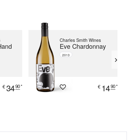
B
Charles Smith Wines
Hand
Eve Chardonnay
2013
34
14
90
*
90
*
€
€