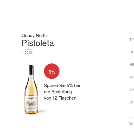
Quady North
Pistoleta
T
R
2013
H
5%
W
Sparen Sie 5% bei
G
der Bestellung
von 12 Flaschen.
C
We