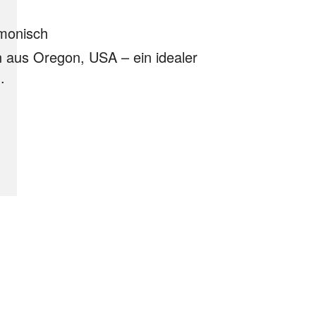
rmonisch
n aus Oregon, USA –
ein idealer
.