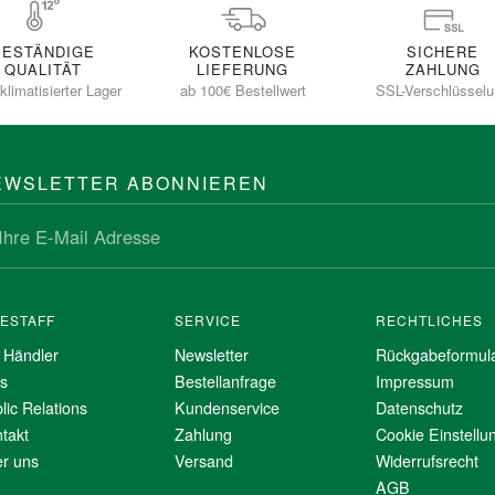
BESTÄNDIGE
KOSTENLOSE
SICHERE
QUALITÄT
LIEFERUNG
ZAHLUNG
klimatisierter Lager
ab 100€ Bestellwert
SSL-Verschlüssel
EWSLETTER ABONNIEREN
NESTAFF
SERVICE
RECHTLICHES
 Händler
Newsletter
Rückgabeformul
s
Bestellanfrage
Impressum
lic Relations
Kundenservice
Datenschutz
takt
Zahlung
Cookie Einstellu
r uns
Versand
Widerrufsrecht
AGB