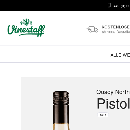
+49 (0) 2
KOSTENLOSE
ab 100€ Bestellw
ALLE WE
Quady North
Pisto
2013