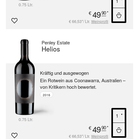
0.75 Ltr.
49
90
*
€
€ 66,53*/ Ltr.
Weinprofil
Penley Estate
Helios
Kräftig und ausgewogen
Ein Rotwein aus Coonawarra, Australien –
von Kritikern hoch bewertet.
2016
0.75 Ltr.
49
90
*
€
€ 66,53*/ Ltr.
Weinprofil