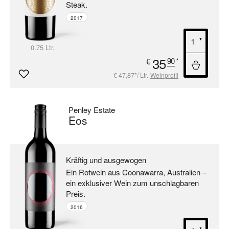
Steak.
2017
0.75 Ltr.
35
90
*
€
€ 47,87*/ Ltr.
Weinprofil
Penley Estate
Eos
Kräftig und ausgewogen
Ein Rotwein aus Coonawarra, Australien –
ein exklusiver Wein zum unschlagbaren
Preis.
2016