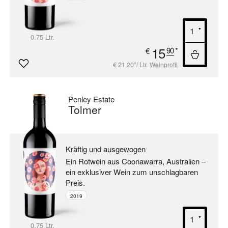
0.75 Ltr.
15
90
*
€
€ 21,20*/ Ltr.
Weinprofil
Penley Estate
Tolmer
Kräftig und ausgewogen
Ein Rotwein aus Coonawarra, Australien –
ein exklusiver Wein zum unschlagbaren
Preis.
2019
0.75 Ltr.