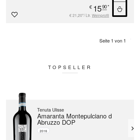
15
90
*
€
€ 21,20*/ Ltr.
Weinprofil
Seite 1 von 1
TOPSELLER
Tenuta Ulisse
Amaranta Montepulciano d
Abruzzo DOP
2016