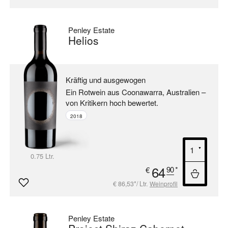
Penley Estate
Helios
Kräftig und ausgewogen
Ein Rotwein aus Coonawarra, Australien –
von Kritikern hoch bewertet.
2018
0.75 Ltr.
64
90
*
€
€ 86,53*/ Ltr.
Weinprofil
Penley Estate