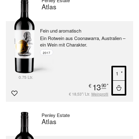
Penley Estate
Atlas
Fein und aromatisch
Ein Rotwein aus Coonawarra, Australien –
ein Wein mit Charakter.
2017
0.75 Ltr.
13
90
*
€
€ 18,53*/ Ltr.
Weinprofil
Penley Estate
Atlas