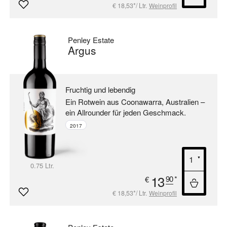
€ 18,53*/ Ltr.
Weinprofil
Penley Estate
Argus
Fruchtig und lebendig
Ein Rotwein aus Coonawarra, Australien –
ein Allrounder für jeden Geschmack.
2017
0.75 Ltr.
13
90
*
€
€ 18,53*/ Ltr.
Weinprofil