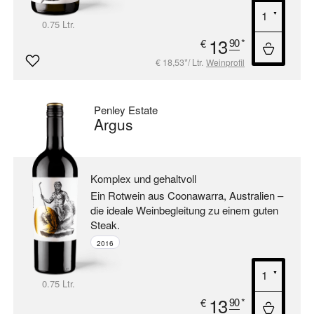
0.75 Ltr.
13
90
*
€
€ 18,53*/ Ltr.
Weinprofil
Penley Estate
Argus
Komplex und gehaltvoll
Ein Rotwein aus Coonawarra, Australien –
die ideale Weinbegleitung zu einem guten
Steak.
2016
0.75 Ltr.
13
90
*
€