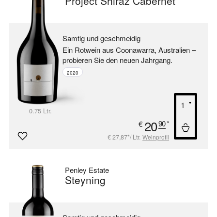
Project Shiraz Cabernet
Samtig und geschmeidig
Ein Rotwein aus Coonawarra, Australien –
probieren Sie den neuen Jahrgang.
2020
0.75 Ltr.
20
90
*
€
€ 27,87*/ Ltr.
Weinprofil
Penley Estate
Steyning