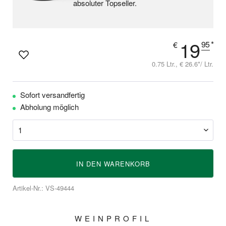
absoluter Topseller.
19
95
*
€
0.75 Ltr., € 26.6*/ Ltr.
Sofort versandfertig
Abholung möglich
IN DEN
WARENKORB
Artikel-Nr.: VS-49444
WEINPROFIL