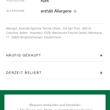
Kork
VESCHLUSS
enthält Allergene
ALLERGENE
Weingut:
Azienda Agricola Tenuta Ulisse , Via San Polo , 66014,
Crecchio, Italien
Importeur, EIVB:
Weinkontor Freund GmbH, Nienkamp
17, 33829 Borgholzhausen, Deutschland
HÄUFIG GEKAUFT
DERZEIT BELIEBT
Bequem einkaufen und bezahlen
* Alle Preise inkl. MwSt. zuzüglich Versandkosten