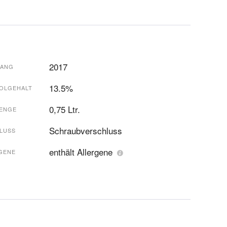
2017
GANG
13.5%
OLGEHALT
0,75 Ltr.
ENGE
Schraubverschluss
LUSS
enthält Allergene
GENE