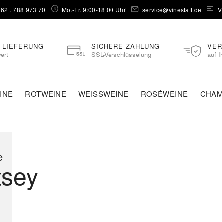
262 . 788 973 70⁠
Mo.-Fr. 9:00-18:00 Uhr
service@vinestaff.de
V
 LIEFERUNG
SICHERE ZAHLUNG
VER
ert
SSL-Verschlüsselung
auf I
INE
ROTWEINE
WEISSWEINE
ROSÉWEINE
CHA
e
tsey