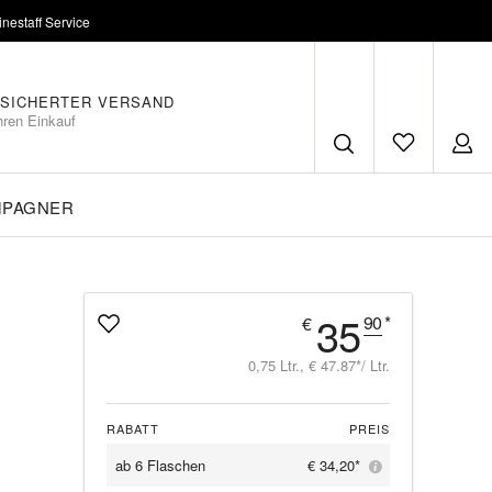
inestaff Service
SICHERTER VERSAND
hren Einkauf
MPAGNER
35
90
*
€
0,75 Ltr., € 47.87*/ Ltr.
RABATT
PREIS
ab
6 Flaschen
€ 34,20*