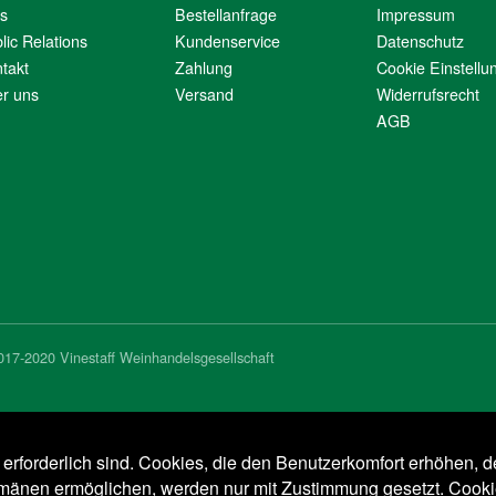
s
Bestellanfrage
Impressum
lic Relations
Kundenservice
Datenschutz
takt
Zahlung
Cookie Einstellu
r uns
Versand
Widerrufsrecht
AGB
017-2020 Vinestaff Weinhandelsgesellschaft
e erforderlich sind. Cookies, die den Benutzerkomfort erhöhen, d
omänen ermöglichen, werden nur mit Zustimmung gesetzt.
Cooki