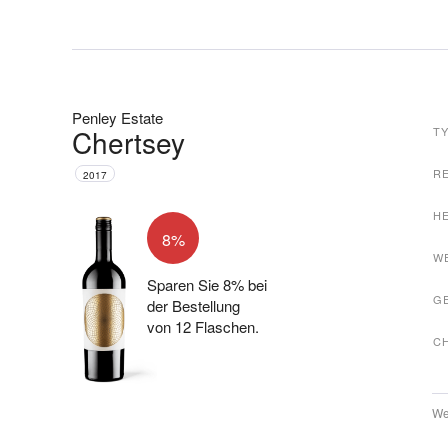
Penley Estate
Chertsey
T
R
2017
H
8%
W
Sparen Sie 8% bei
G
der Bestellung
von 12 Flaschen.
C
We