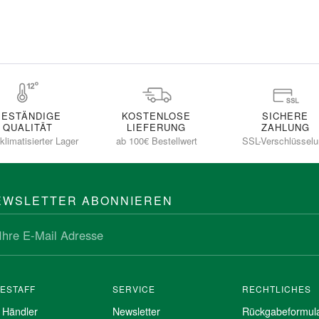
BESTÄNDIGE
KOSTENLOSE
SICHERE
QUALITÄT
LIEFERUNG
ZAHLUNG
klimatisierter Lager
ab 100€ Bestellwert
SSL-Verschlüssel
EWSLETTER ABONNIEREN
NESTAFF
SERVICE
RECHTLICHES
 Händler
Newsletter
Rückgabeformul