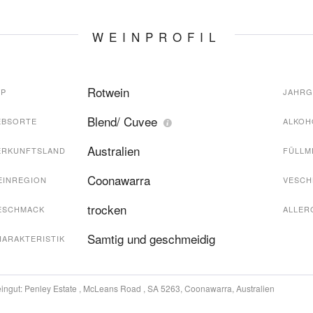
WEINPROFIL
Rotwein
YP
JAHR
Blend/ Cuvee
EBSORTE
ALKOH
Australien
ERKUNFTSLAND
FÜLLM
Coonawarra
EINREGION
VESCH
trocken
ESCHMACK
ALLER
Samtig und geschmeidig
HARAKTERISTIK
ingut:
Penley Estate , McLeans Road , SA 5263, Coonawarra, Australien