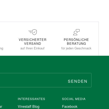
VERSICHERTER
PERSÖNLICHE
VERSAND
BERATUNG
ung
auf Ihren Einkauf
für jeden Geschmack
SENDEN
INTERESSANTES
SOCIAL MEDIA
ar
Vinestaff Blog
Facebook