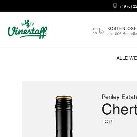
+49 (0) 2
KOSTENLOSE
ab 100€ Bestellw
ALLE WE
Penley Estat
Cher
2017