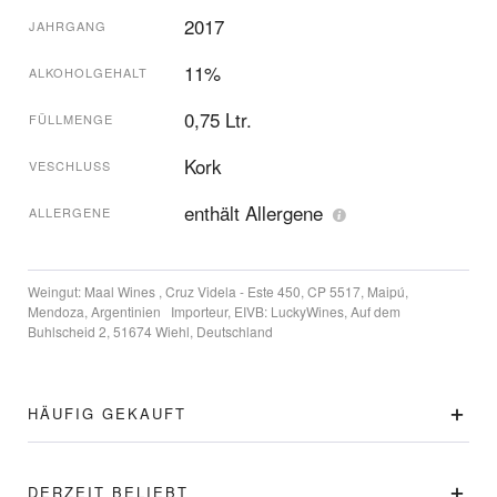
2017
JAHRGANG
11%
ALKOHOLGEHALT
0,75 Ltr.
FÜLLMENGE
Kork
VESCHLUSS
enthält Allergene
ALLERGENE
Weingut:
Maal Wines , Cruz Videla - Este 450, CP 5517, Maipú,
Mendoza, Argentinien
Importeur, EIVB:
LuckyWines, Auf dem
Buhlscheid 2, 51674 Wiehl, Deutschland
HÄUFIG GEKAUFT
DERZEIT BELIEBT