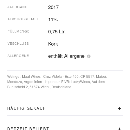
2017
JAHRGANG
11%
ALKOHOLGEHALT
0,75 Ltr.
FÜLLMENGE
Kork
VESCHLUSS
enthält Allergene
ALLERGENE
Weingut:
Maal Wines , Cruz Videla - Este 450, CP 5517, Maipú,
Mendoza, Argentinien
Importeur, EIVB:
LuckyWines, Auf dem
Buhlscheid 2, 51674 Wiehl, Deutschland
HÄUFIG GEKAUFT
DERZEIT BELIEBT