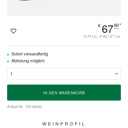
67
60
*
€
0.75 Ltr., € 90.13*/ Ltr.
Sofort versandfertig
Abholung möglich
IN DEN
WARENKORB
Artikel-Nr.: VS-49442
WEINPROFIL