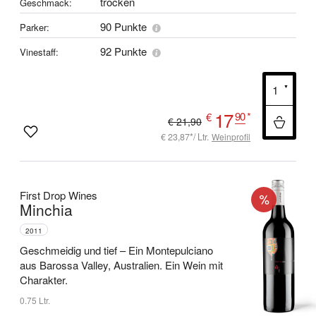
trocken
Geschmack:
90 Punkte
Parker:
92 Punkte
Vinestaff:
17
90
*
€
€ 21,90
€ 23,87*/ Ltr.
Weinprofil
First Drop Wines
Minchia
2011
Geschmeidig und tief –
Ein Montepulciano
aus Barossa Valley, Australien.
Ein Wein mit
Charakter.
0.75 Ltr.