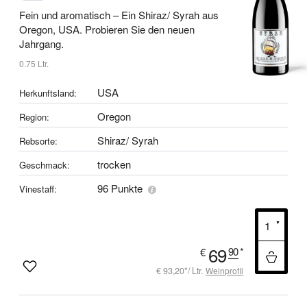
Fein und aromatisch –
Ein Shiraz/ Syrah aus
Oregon, USA.
Probieren Sie den neuen
Jahrgang.
0.75 Ltr.
USA
Herkunftsland:
Oregon
Region:
Shiraz/ Syrah
Rebsorte:
trocken
Geschmack:
96 Punkte
Vinestaff:
69
90
*
€
€ 93,20*/ Ltr.
Weinprofil