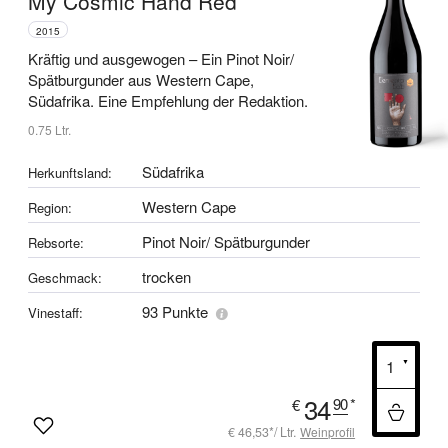
My Cosmic Hand Red
2015
Kräftig und ausgewogen –
Ein Pinot Noir/
Spätburgunder aus Western Cape,
Südafrika.
Eine Empfehlung der Redaktion.
0.75 Ltr.
Südafrika
Herkunftsland:
Western Cape
Region:
Pinot Noir/ Spätburgunder
Rebsorte:
trocken
Geschmack:
93 Punkte
Vinestaff:
34
90
*
€
€ 46,53*/ Ltr.
Weinprofil