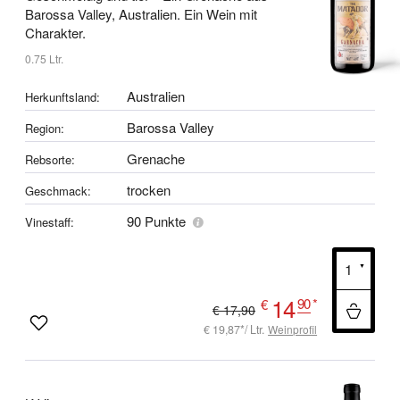
Barossa Valley, Australien.
Ein Wein mit
Charakter.
0.75 Ltr.
Australien
Herkunftsland:
Barossa Valley
Region:
Grenache
Rebsorte:
trocken
Geschmack:
90 Punkte
Vinestaff:
14
90
*
€
€ 17,90
€ 19,87*/ Ltr.
Weinprofil