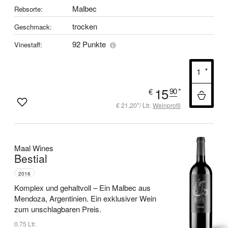
Malbec
Rebsorte:
trocken
Geschmack:
92 Punkte
Vinestaff:
15
90
*
€
€ 21,20*/ Ltr.
Weinprofil
Maal Wines
Bestial
2016
Komplex und gehaltvoll –
Ein Malbec aus
Mendoza, Argentinien.
Ein exklusiver Wein
zum unschlagbaren Preis.
0.75 Ltr.