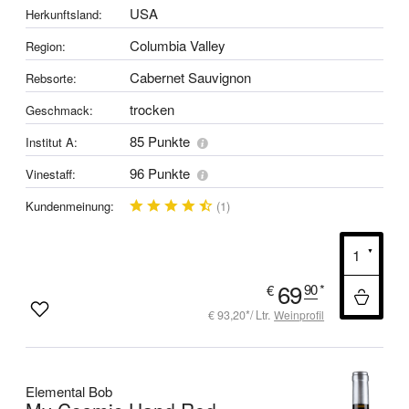
USA
Herkunftsland:
Columbia Valley
Region:
Cabernet Sauvignon
Rebsorte:
trocken
Geschmack:
85 Punkte
Institut A:
96 Punkte
Vinestaff:
Kundenmeinung:
(1)
69
90
*
€
€ 93,20*/ Ltr.
Weinprofil
Elemental Bob