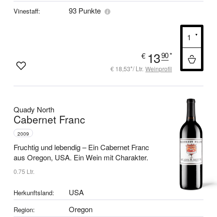
93 Punkte
Vinestaff:
13
90
*
€
€ 18,53*/ Ltr.
Weinprofil
Quady North
Cabernet Franc
2009
Fruchtig und lebendig –
Ein Cabernet Franc
aus Oregon, USA.
Ein Wein mit Charakter.
0.75 Ltr.
USA
Herkunftsland:
Oregon
Region: