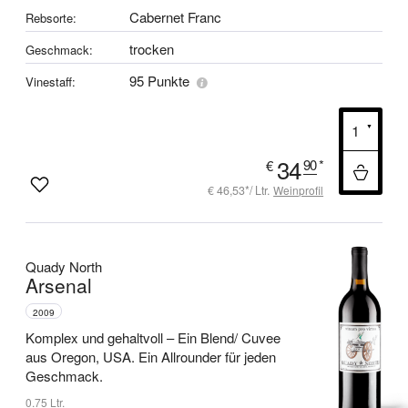
Cabernet Franc
Rebsorte:
trocken
Geschmack:
95 Punkte
Vinestaff:
34
90
*
€
€ 46,53*/ Ltr.
Weinprofil
Quady North
Arsenal
2009
Komplex und gehaltvoll –
Ein Blend/ Cuvee
aus Oregon, USA.
Ein Allrounder für jeden
Geschmack.
0.75 Ltr.