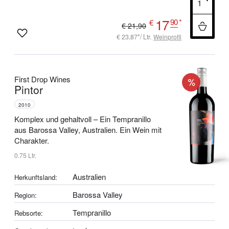
17
90
*
€
€ 21,90
€ 23,87*/ Ltr.
Weinprofil
First Drop Wines
Pintor
2010
Komplex und gehaltvoll –
Ein Tempranillo
aus Barossa Valley, Australien.
Ein Wein mit
Charakter.
0.75 Ltr.
Australien
Herkunftsland:
Barossa Valley
Region:
Tempranillo
Rebsorte: