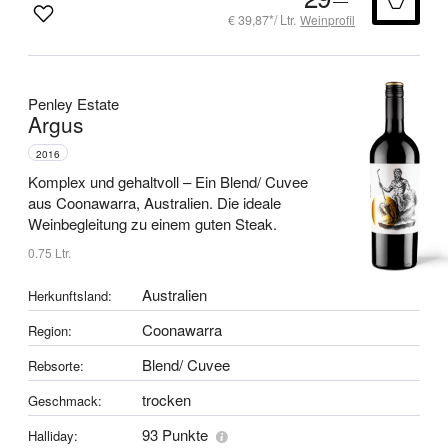
€ 39,87*/ Ltr.
Weinprofil
Penley Estate
Argus
2016
Komplex und gehaltvoll –
Ein Blend/ Cuvee
aus Coonawarra, Australien.
Die ideale
Weinbegleitung zu einem guten Steak.
0.75 Ltr.
Australien
Herkunftsland:
Coonawarra
Region:
Blend/ Cuvee
Rebsorte:
trocken
Geschmack:
93 Punkte
Halliday: