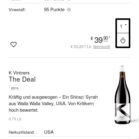
95 Punkte
Vinestaff:
39
90
*
€
€ 53,20*/ Ltr.
Weinprofil
K Vintners
The Deal
2010
Kräftig und ausgewogen –
Ein Shiraz/ Syrah
aus Walla Walla Valley, USA.
Von Kritikern
hoch bewertet.
0.75 Ltr.
USA
Herkunftsland: