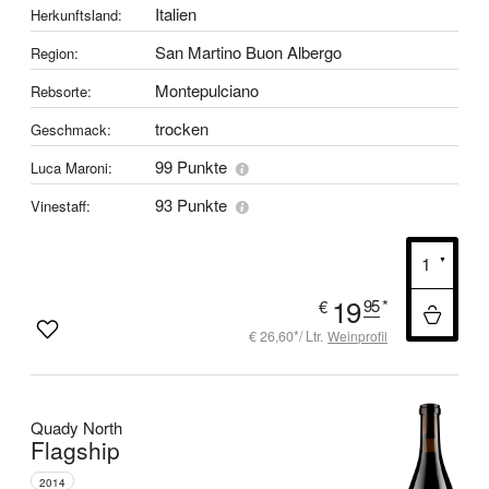
Italien
Herkunftsland:
San Martino Buon Albergo
Region:
Montepulciano
Rebsorte:
trocken
Geschmack:
99 Punkte
Luca Maroni:
93 Punkte
Vinestaff:
19
95
*
€
€ 26,60*/ Ltr.
Weinprofil
Quady North
Flagship
2014