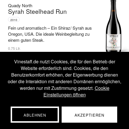
Quady North
Syrah Steelhead Run
2010
Fein und aromatisch –
Ein Shiraz/ Syrah aus
Oregon, USA.
Die ideale Weinbegleitung zu
einem guten Steak.
0.75 Ltr.
USA
Herkunftsland:
Vinestaff.de nutzt Cookies, die für den Betrieb der
Website erforderlich sind. Cookies, die den
Oregon
Region:
Benutzerkomfort erhöhen, der Eigenwerbung dienen
Shiraz/ Syrah
oder die Interaktion mit anderen Domänen ermöglichen,
Rebsorte:
werden nur mit Zustimmung gesetzt.
Cookie
trocken
Geschmack:
Einstellungen öffnen
94 Punkte
Vinestaff:
ABLEHNEN
AKZEPTIEREN
29
90
*
€