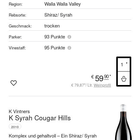
Walla Walla Valley
Region:
Shiraz/ Syrah
Rebsorte:
trocken
Geschmack:
93 Punkte
Parker:
95 Punkte
Vinestaff:
59
90
*
€
€ 79,87*/ Ltr.
Weinprofil
K Vintners
K Syrah Cougar Hills
2010
Komplex und gehaltvoll –
Ein Shiraz/ Syrah