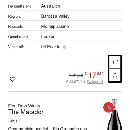
Australien
Herkunftsland:
Barossa Valley
Region:
Montepulciano
Rebsorte:
trocken
Geschmack:
93 Punkte
Vinestaff:
17
90
*
€
€ 21,90
€ 23,87*/ Ltr.
Weinprofil
First Drop Wines
The Matador
2013
Geschmeidig und tief –
Ein Grenache aus