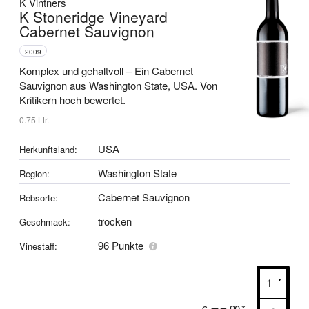
K Vintners
K Stoneridge Vineyard
Cabernet Sauvignon
2009
Komplex und gehaltvoll –
Ein Cabernet
Sauvignon aus Washington State, USA.
Von
Kritikern hoch bewertet.
0.75 Ltr.
USA
Herkunftsland:
Washington State
Region:
Cabernet Sauvignon
Rebsorte:
trocken
Geschmack:
96 Punkte
Vinestaff:
90
*