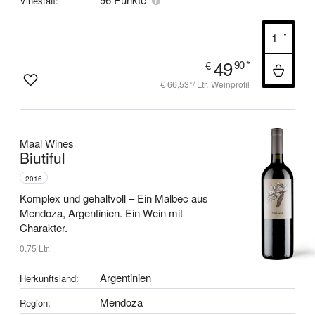
Vinestaff:
49
90
*
€
€ 66,53*/ Ltr.
Weinprofil
Maal Wines
Biutiful
2016
Komplex und gehaltvoll –
Ein Malbec aus
Mendoza, Argentinien.
Ein Wein mit
Charakter.
0.75 Ltr.
Argentinien
Herkunftsland:
Mendoza
Region: