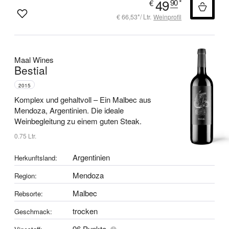
49
90
*
€
€ 66,53*/ Ltr.
Weinprofil
Maal Wines
Bestial
2015
Komplex und gehaltvoll –
Ein Malbec aus
Mendoza, Argentinien.
Die ideale
Weinbegleitung zu einem guten Steak.
0.75 Ltr.
Argentinien
Herkunftsland:
Mendoza
Region:
Malbec
Rebsorte:
trocken
Geschmack:
96 Punkte