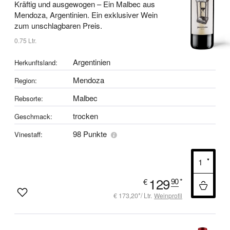
Kräftig und ausgewogen –
Ein Malbec aus
Mendoza, Argentinien.
Ein exklusiver Wein
zum unschlagbaren Preis.
0.75 Ltr.
Argentinien
Herkunftsland:
Mendoza
Region:
Malbec
Rebsorte:
trocken
Geschmack:
98 Punkte
Vinestaff:
129
90
*
€
€ 173,20*/ Ltr.
Weinprofil