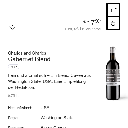
17
90
*
€
€ 23,87*/ Ltr.
Weinprofil
Charles and Charles
Cabernet Blend
2015
Fein und aromatisch –
Ein Blend/ Cuvee aus
Washington State, USA.
Eine Empfehlung
der Redaktion.
0.75 Ltr.
USA
Herkunftsland:
Washington State
Region:
Blend/ Cuvee
Rebsorte: