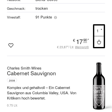
trocken
Geschmack:
91 Punkte
Vinestaff:
17
90
*
€
€ 23,87*/ Ltr.
Weinprofil
Charles Smith Wines
Cabernet Sauvignon
2008
Komplex und gehaltvoll –
Ein Cabernet
Sauvignon aus Columbia Valley, USA.
Von
Kritikern hoch bewertet.
0.75 Ltr.