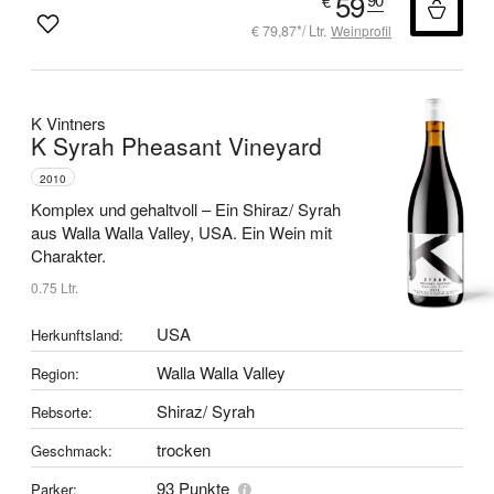
59
€
€ 79,87*/ Ltr.
Weinprofil
K Vintners
K Syrah Pheasant Vineyard
2010
Komplex und gehaltvoll –
Ein Shiraz/ Syrah
aus Walla Walla Valley, USA.
Ein Wein mit
Charakter.
0.75 Ltr.
USA
Herkunftsland:
Walla Walla Valley
Region:
Shiraz/ Syrah
Rebsorte:
trocken
Geschmack:
93 Punkte
Parker: