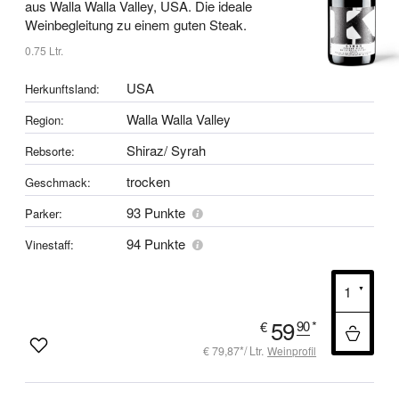
aus Walla Walla Valley, USA.
Die ideale
Weinbegleitung zu einem guten Steak.
0.75 Ltr.
USA
Herkunftsland:
Walla Walla Valley
Region:
Shiraz/ Syrah
Rebsorte:
trocken
Geschmack:
93 Punkte
Parker:
94 Punkte
Vinestaff:
59
90
*
€
€ 79,87*/ Ltr.
Weinprofil