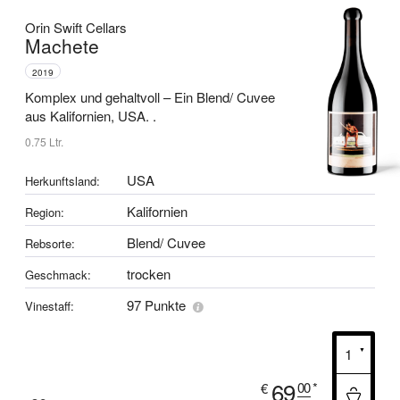
Orin Swift Cellars
Machete
2019
Komplex und gehaltvoll –
Ein Blend/ Cuvee
aus Kalifornien, USA.
.
0.75 Ltr.
USA
Herkunftsland:
Kalifornien
Region:
Blend/ Cuvee
Rebsorte:
trocken
Geschmack:
97 Punkte
Vinestaff:
69
00
*
€