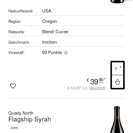
USA
Herkunftsland:
Oregon
Region:
Blend/ Cuvee
Rebsorte:
trocken
Geschmack:
93 Punkte
Vinestaff:
39
90
*
€
€ 53,20*/ Ltr.
Weinprofil
Quady North
Flagship Syrah
2009