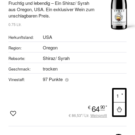
Fruchtig und lebendig –
Ein Shiraz/ Syrah
aus Oregon, USA.
Ein exklusiver Wein zum
unschlagbaren Preis.
0.75 Ltr.
USA
Herkunftsland:
Oregon
Region:
Shiraz/ Syrah
Rebsorte:
trocken
Geschmack:
97 Punkte
Vinestaff:
64
90
*
€
€ 86,53*/ Ltr.
Weinprofil