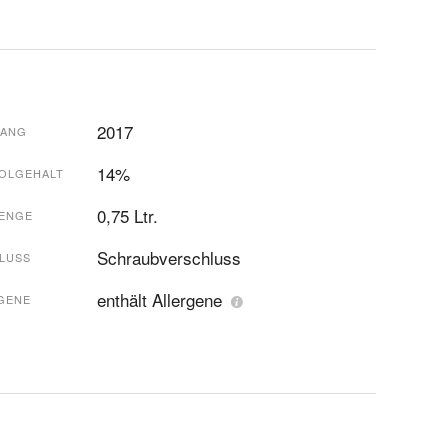
2017
GANG
14%
OLGEHALT
0,75 Ltr.
ENGE
Schraubverschluss
LUSS
enthält Allergene
GENE