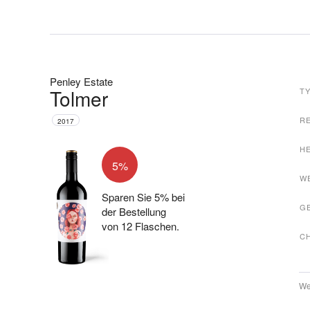
Penley Estate
Tolmer
T
R
2017
H
5%
W
Sparen Sie 5% bei
G
der Bestellung
von 12 Flaschen.
C
We