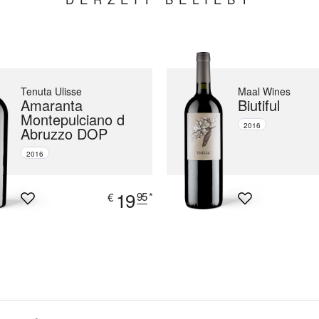
Tenuta Ulisse
Maal Wines
Amaranta
Biutiful
Montepulciano d
2016
Abruzzo DOP
2016
19
95
*
€