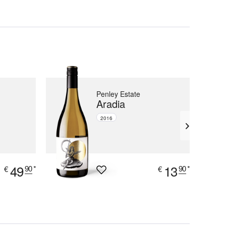
Penley Estate
Aradia
2016
49
13
90
*
90
*
€
€