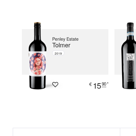
Penley Estate
Tolmer
2019
15
90
*
€