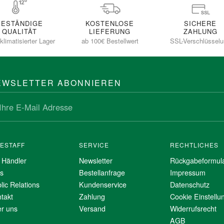
BESTÄNDIGE
KOSTENLOSE
SICHERE
QUALITÄT
LIEFERUNG
ZAHLUNG
klimatisierter Lager
ab 100€ Bestellwert
SSL-Verschlüssel
EWSLETTER ABONNIEREN
NESTAFF
SERVICE
RECHTLICHES
 Händler
Newsletter
Rückgabeformul
s
Bestellanfrage
Impressum
lic Relations
Kundenservice
Datenschutz
takt
Zahlung
Cookie Einstellu
r uns
Versand
Widerrufsrecht
AGB