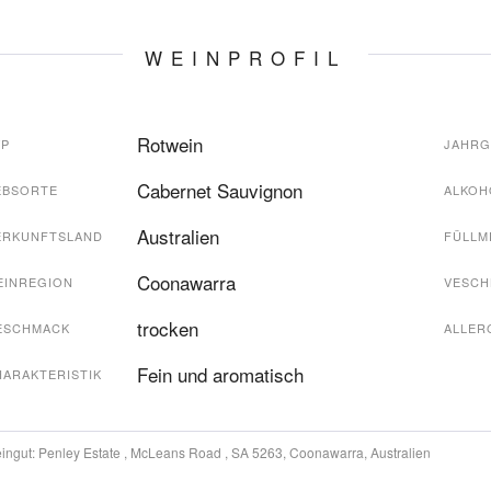
WEINPROFIL
Rotwein
YP
JAHR
Cabernet Sauvignon
EBSORTE
ALKOH
Australien
ERKUNFTSLAND
FÜLLM
Coonawarra
EINREGION
VESCH
trocken
ESCHMACK
ALLER
Fein und aromatisch
HARAKTERISTIK
ingut:
Penley Estate , McLeans Road , SA 5263, Coonawarra, Australien