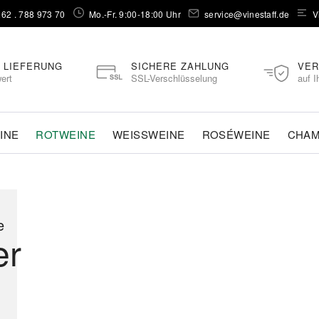
262 . 788 973 70⁠
Mo.-Fr. 9:00-18:00 Uhr
service@vinestaff.de
V
 LIEFERUNG
SICHERE ZAHLUNG
VER
ert
SSL-Verschlüsselung
auf I
INE
ROTWEINE
WEISSWEINE
ROSÉWEINE
CHA
e
er