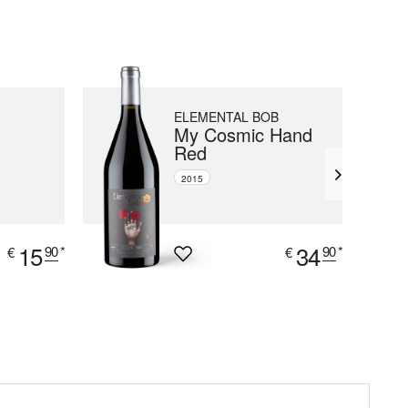
ELEMENTAL BOB
My Cosmic Hand
Red
2015
15
34
90
*
90
*
€
€