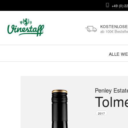
+49 (0) 2
KOSTENLOSE
ab 100€ Bestellw
ALLE WE
Penley Estat
Tolm
2017