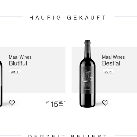
HÄUFIG GEKAUFT
Maal Wines
Maal Wines
Biutiful
Bestial
2016
2014
15
90
*
€
DERZEIT BELIEBT