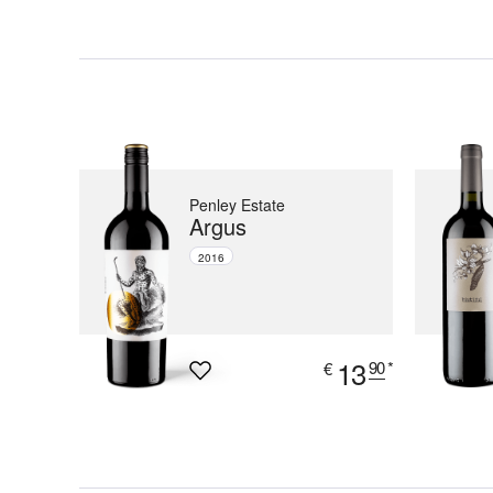
Penley Estate
Argus
2016
13
90
*
€