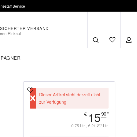
inestaff Service
SICHERTER VERSAND
hren Einkauf
MPAGNER
Dieser Artikel steht derzeit nicht
zur Verfügung!
15
90
*
€
0,75 Ltr., € 21.2*/ Ltr.