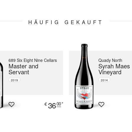
HÄUFIG GEKAUFT
689 Six Eight Nine Cellars
Quady North
Master and
Syrah Maes
Servant
Vineyard
2019
2014
36
00
*
€