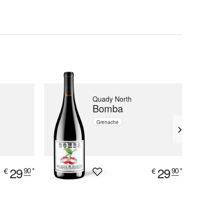
Quady North
Bomba
Grenache
29
29
90
*
90
*
€
€