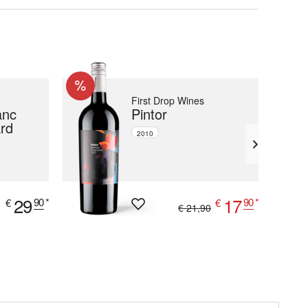
First Drop Wines
anc
Pintor
rd
2010
29
17
90
*
90
*
€
€
€ 21,90