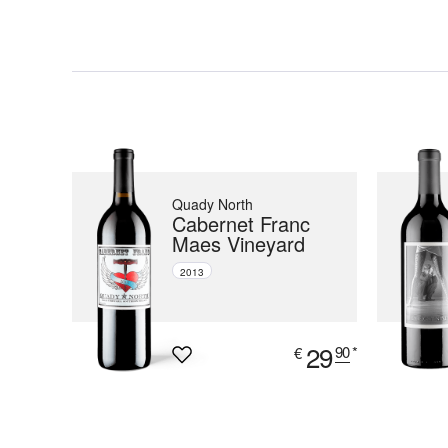
Quady North
Cabernet Franc
Maes Vineyard
2013
29
90
*
€