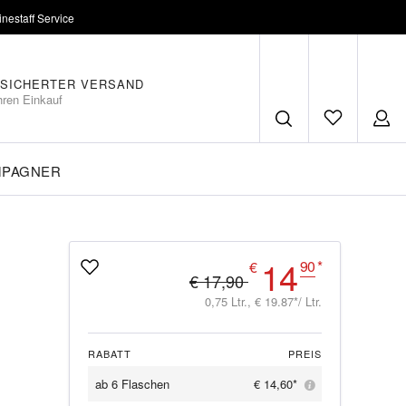
inestaff Service
SICHERTER VERSAND
hren Einkauf
MPAGNER
14
90
*
€
€ 17,90
0,75 Ltr., € 19.87*/ Ltr.
RABATT
PREIS
ab
6 Flaschen
€ 14,60*