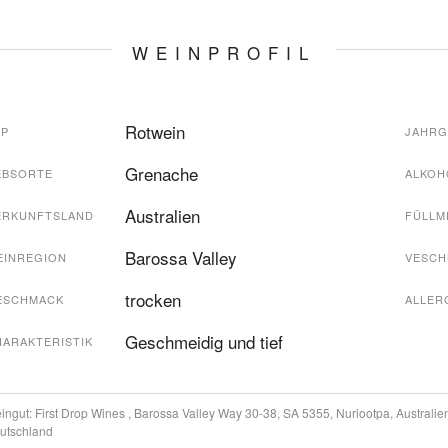
WEINPROFIL
Rotwein
YP
JAHR
Grenache
EBSORTE
ALKOH
Australien
ERKUNFTSLAND
FÜLLM
Barossa Valley
EINREGION
VESCH
trocken
ESCHMACK
ALLER
Geschmeidig und tief
HARAKTERISTIK
ingut:
First Drop Wines , Barossa Valley Way 30-38, SA 5355, Nuriootpa, Australi
utschland