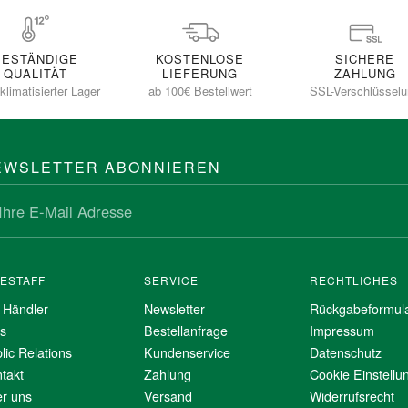
BESTÄNDIGE
KOSTENLOSE
SICHERE
QUALITÄT
LIEFERUNG
ZAHLUNG
klimatisierter Lager
ab 100€ Bestellwert
SSL-Verschlüssel
EWSLETTER ABONNIEREN
NESTAFF
SERVICE
RECHTLICHES
 Händler
Newsletter
Rückgabeformul
s
Bestellanfrage
Impressum
lic Relations
Kundenservice
Datenschutz
takt
Zahlung
Cookie Einstellu
r uns
Versand
Widerrufsrecht