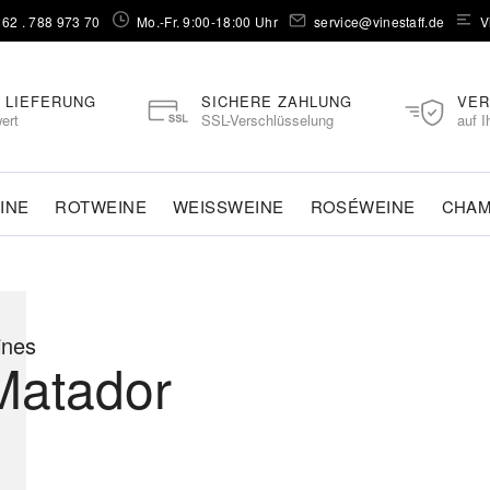
262 . 788 973 70⁠
Mo.-Fr. 9:00-18:00 Uhr
service@vinestaff.de
V
 LIEFERUNG
SICHERE ZAHLUNG
VER
ert
SSL-Verschlüsselung
auf I
INE
ROTWEINE
WEISSWEINE
ROSÉWEINE
CHA
ines
Matador