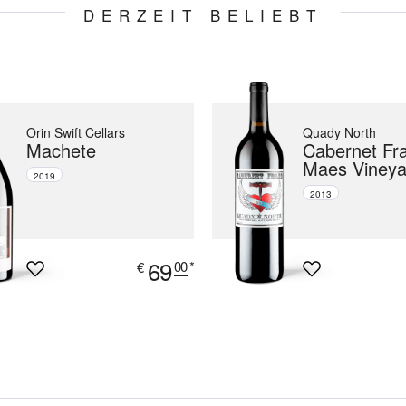
DERZEIT BELIEBT
Orin Swift Cellars
Quady North
Machete
Cabernet Fr
Maes Vineya
2019
2013
69
00
*
€