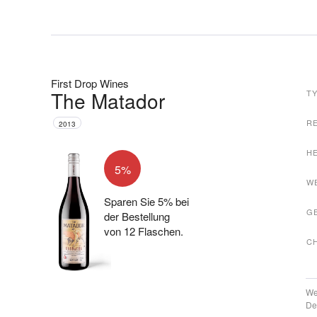
First Drop Wines
The Matador
T
R
2013
H
5%
W
Sparen Sie 5% bei
G
der Bestellung
von 12 Flaschen.
C
We
De