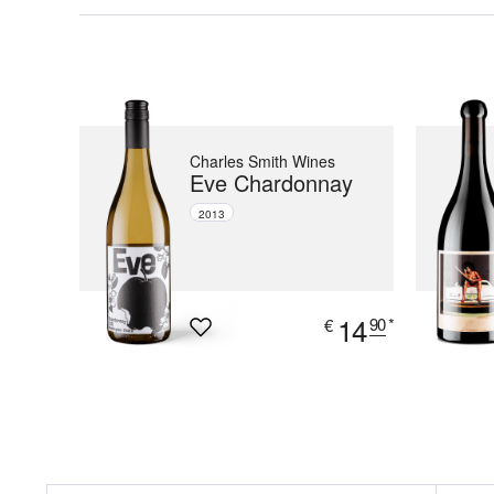
Charles Smith Wines
Eve Chardonnay
2013
14
90
*
€