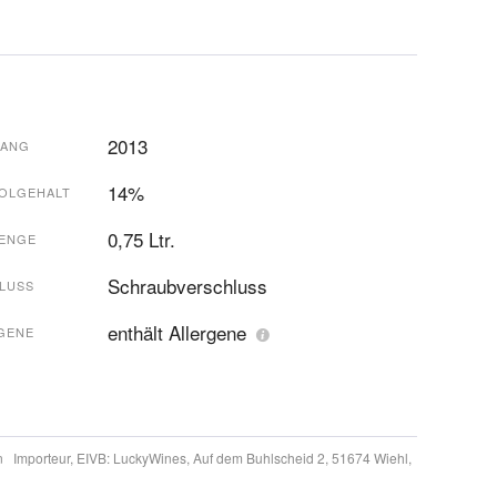
2013
GANG
14%
OLGEHALT
0,75 Ltr.
ENGE
Schraubverschluss
LUSS
enthält Allergene
GENE
en
Importeur, EIVB:
LuckyWines, Auf dem Buhlscheid 2, 51674 Wiehl,